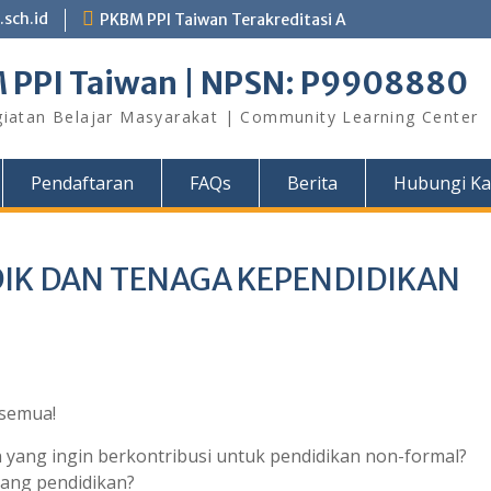
sch.id
PKBM PPI Taiwan Terakreditasi A
 PPI Taiwan | NPSN: P9908880
giatan Belajar Masyarakat | Community Learning Center
Pendaftaran
FAQs
Berita
Hubungi K
IK DAN TENAGA KEPENDIDIKAN
 semua!
yang ingin berkontribusi untuk pendidikan non-formal?
dang pendidikan?