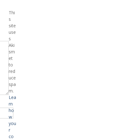
Thi
s
site
use
s
Aki
sm
et
to
red
uce
spa
m.
Lea
rn
ho
w
you
r
co