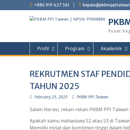
+886 919 427 561
kepala@pkbmppitaiwan.
PKBM
Pusat Ke
Profil
Program
Akademik
REKRUTMEN STAF PENDID
TAHUN 2025
February 25, 2025
PKBM PPI Taiwan
Salam literasi, rekan-rekan PKBM PPI Taiwan
Apakah kamu mahasiswa S2 atau S3 di Taiwan 
Memiliki minat dan komitmen tinggi dalam bi