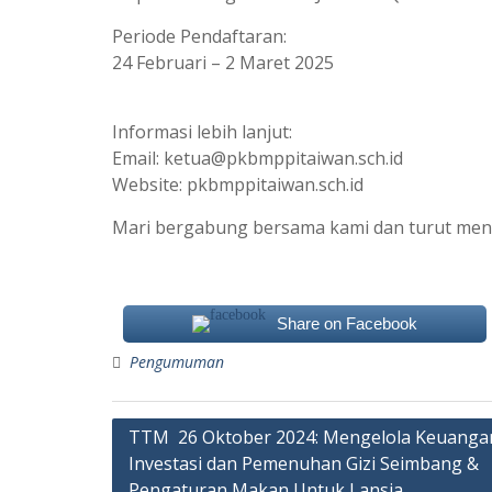
Periode Pendaftaran:
24 Februari – 2 Maret 2025
Informasi lebih lanjut:
Email: ketua@pkbmppitaiwan.sch.id
Website: pkbmppitaiwan.sch.id
Mari bergabung bersama kami dan turut men
Share on Facebook
Pengumuman
TTM 26 Oktober 2024: Mengelola Keuanga
Investasi dan Pemenuhan Gizi Seimbang &
Pengaturan Makan Untuk Lansia.