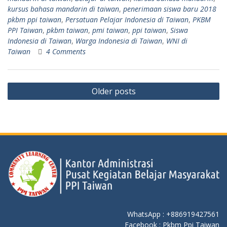
kursus bahasa mandarin di taiwan
,
penerimaan siswa baru 2018
pkbm ppi taiwan
,
Persatuan Pelajar Indonesia di Taiwan
,
PKBM
PPI Taiwan
,
pkbm taiwan
,
pmi taiwan
,
ppi taiwan
,
Siswa
Indonesia di Taiwan
,
Warga Indonesia di Taiwan
,
WNI di
Taiwan
4 Comments
Older posts
WhatsApp : +886919427561
Facebook : Pkbm Ppi Taiwan