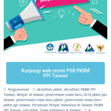
Kunjungi web resmi PSB PKBM
PPI Taiwan
Pengumuman
akreditasi pkbm
,
akreditasi PKBM PPI
Taiwan
,
Belajar di taiwan
,
penerimaan siswa baru 2018 pkbm ppi
taiwan
,
penerimaan siswa baru pkbm
,
penerimaan siswa baru
pkbm ppi taiwan
,
Persatuan Pelajar Indonesia di Taiwan
,
PKBM
PPI Taiwan
,
psb pkbm
,
Siswa Indonesia di Taiwan
4