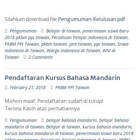
Silahkan download file
Pengumuman-Kelulusan.pdf
Pengumuman
Belajar di taiwan
,
penerimaan siswa baru
2018 pkbm ppi taiwan
,
Persatuan Pelajar Indonesia di Taiwan
,
PKBM PPI Taiwan
,
pkbm taiwan
,
pmi taiwan
,
ppi taiwan
,
Siswa
Indonesia di Taiwan
,
Warga Indonesia di Taiwan
,
WNI di
Taiwan
2 Comments
Pendaftaran Kursus Bahasa Mandarin
February 21, 2018
PKBM PPI Taiwan
Mohon maaf. Pendaftaran sudah di tutup!
Terima Kasih atas perhatiannya
Pengumuman
belajar bahasa mandarin
,
belajar bahasa
mandarin di taiwan
,
Belajar di taiwan
,
kursus bahasa mandarin
,
kursus bahasa mandarin di taiwan
,
penerimaan siswa baru 2018
pkbm ppi taiwan
,
Persatuan Pelajar Indonesia di Taiwan
,
PKBM