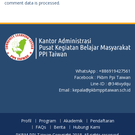
comment data is processed.
WhatsApp : +886919427561
Facebook : Pkbm Ppi Taiwan
Line-ID : @346vydqu
Email : kepala@pkbmppitaiwan.sch.id
Profil
Program
Akademik
Pendaftaran
FAQs
Berita
Hubungi Kami
PKBM PPI Taiwan Copyright 2018. All rights reserved.