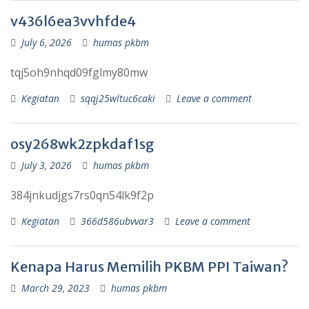
v436l6ea3vvhfde4
July 6, 2026
humas pkbm
tqj5oh9nhqd09fglmy80mw
Kegiatan
sqqj25wltuc6caki
Leave a comment
osy268wk2zpkdaf1sg
July 3, 2026
humas pkbm
384jnkudjgs7rs0qn54lk9f2p
Kegiatan
366d586ubvvar3
Leave a comment
Kenapa Harus Memilih PKBM PPI Taiwan?
March 29, 2023
humas pkbm