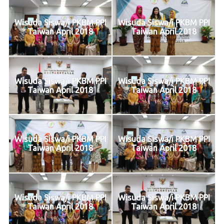
Wisuda Siswa/i PKBM PPI
Wisuda Siswa/i PKBM PPI
Taiwan April 2018
Taiwan April 2018
Wisuda Siswa/i PKBM PPI
Wisuda Siswa/i PKBM PPI
Taiwan April 2018
Taiwan April 2018
Wisuda Siswa/i PKBM PPI
Wisuda Siswa/i PKBM PPI
Taiwan April 2018
Taiwan April 2018
Wisuda Siswa/i PKBM PPI
Wisuda Siswa/i PKBM PPI
Taiwan April 2018
Taiwan April 2018