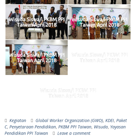
Wisuda Siswa/i PKBM PPI
Wisuda Siswa/i PKBM PPI
Taiwan April 2018
Taiwan April 2018
Wisuda Siswa/i PKBM PPI
Wisuda Siswa/i PKBM PPI
Taiwan April 2018
Taiwan April 2018
Wisuda Siswa/i PKBM PPI
Taiwan April 2018
Kegiatan
Global Worker Organization (GWO)
,
KDEI
,
Paket
C
,
Penyetaraan Pendidikan
,
PKBM PPI Taiwan
,
Wisuda
,
Yayasan
Pendidikan PPI Taiwan
Leave a comment