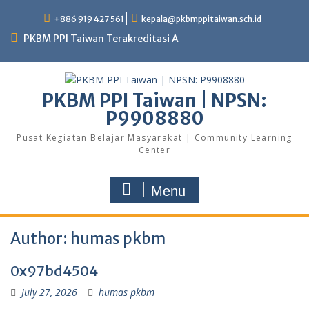
+886 919 427 561
kepala@pkbmppitaiwan.sch.id
PKBM PPI Taiwan Terakreditasi A
PKBM PPI Taiwan | NPSN:
P9908880
Pusat Kegiatan Belajar Masyarakat | Community Learning
Center
Menu
Author:
humas pkbm
0x97bd4504
July 27, 2026
humas pkbm